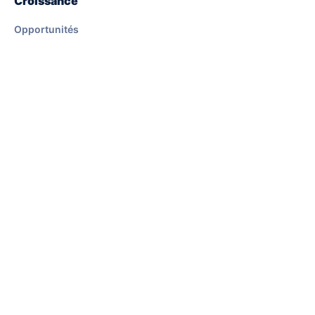
Croissance
Opportunités
À propos
Contact
Ressources
Espace membre
Ads manager
Marketplace app
Légal
Mentions légales
Politique de confidentialité